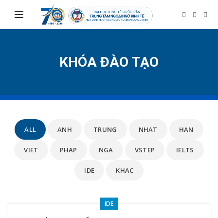
KHÓA ĐÀO TẠO
ALL
ANH
TRUNG
NHAT
HAN
VIET
PHAP
NGA
VSTEP
IELTS
IDE
KHAC
IDE