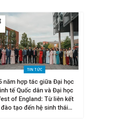
8
TIN TỨC
5 năm hợp tác giữa Đại học
inh tế Quốc dân và Đại học
est of England: Từ liên kết
đào tạo đến hệ sinh thái
ghiên cứu, đổi mới sáng tạo