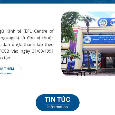
ữ Kinh tế (EFL|Centre of
nguages) là đơn vị thuộc
c dân được thành lập theo
TCCB vào ngày 31/08/1991
o tạo.
EM THÊM
See more
TIN TỨC
Information