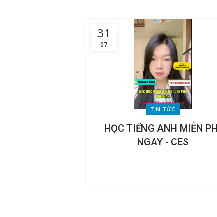
31
07
TIN TỨC
HỌC TIẾNG ANH MIỄN PH
NGAY - CES