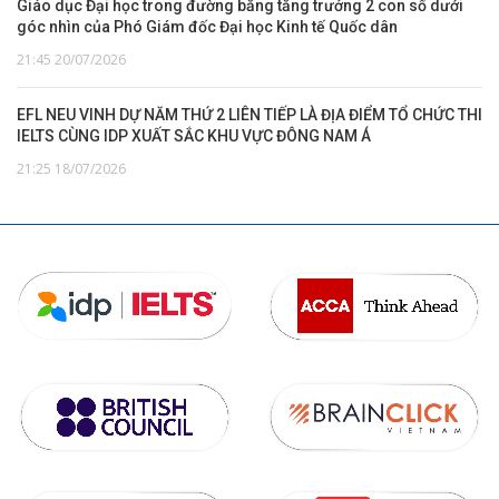
Giáo dục Đại học trong đường băng tăng trưởng 2 con số dưới
góc nhìn của Phó Giám đốc Đại học Kinh tế Quốc dân
21:45 20/07/2026
EFL NEU VINH DỰ NĂM THỨ 2 LIÊN TIẾP LÀ ĐỊA ĐIỂM TỔ CHỨC THI
IELTS CÙNG IDP XUẤT SẮC KHU VỰC ĐÔNG NAM Á
21:25 18/07/2026