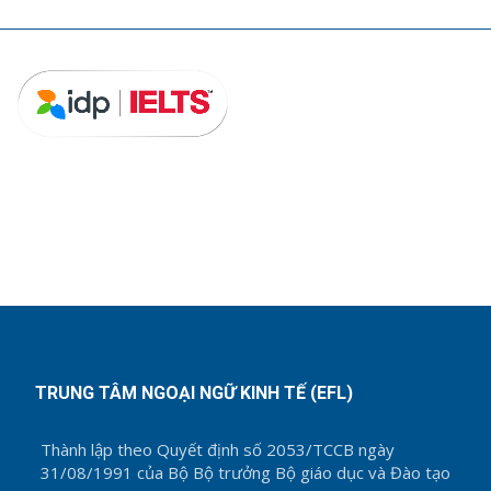
TRUNG TÂM NGOẠI NGỮ KINH TẾ (EFL)
Thành lập theo Quyết định số 2053/TCCB ngày
31/08/1991 của Bộ Bộ trưởng Bộ giáo dục và Đào tạo