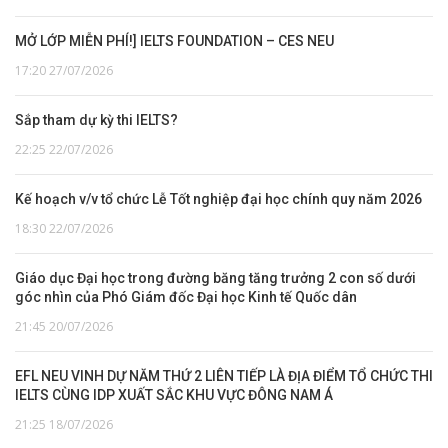
MỞ LỚP MIỄN PHÍ!] IELTS FOUNDATION – CES NEU
17:20 27/07/2026
Sắp tham dự kỳ thi IELTS?
22:25 22/07/2026
Kế hoạch v/v tổ chức Lễ Tốt nghiệp đại học chính quy năm 2026
18:30 22/07/2026
Giáo dục Đại học trong đường băng tăng trưởng 2 con số dưới
góc nhìn của Phó Giám đốc Đại học Kinh tế Quốc dân
21:45 20/07/2026
EFL NEU VINH DỰ NĂM THỨ 2 LIÊN TIẾP LÀ ĐỊA ĐIỂM TỔ CHỨC THI
IELTS CÙNG IDP XUẤT SẮC KHU VỰC ĐÔNG NAM Á
21:25 18/07/2026